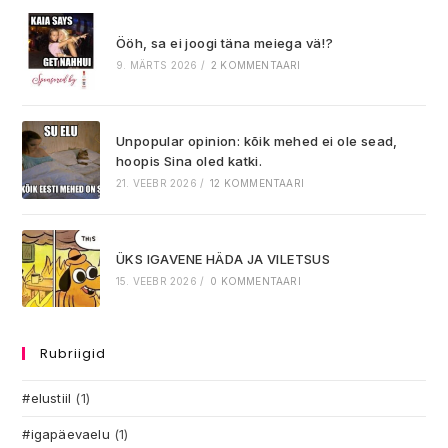
Ööh, sa ei joogi täna meiega vä!?
9. MÄRTS 2026
/
2 KOMMENTAARI
Unpopular opinion: kõik mehed ei ole sead,
hoopis Sina oled katki.
21. VEEBR 2026
/
12 KOMMENTAARI
ÜKS IGAVENE HÄDA JA VILETSUS
15. VEEBR 2026
/
0 KOMMENTAARI
Rubriigid
#elustiil
(1)
#igapäevaelu
(1)