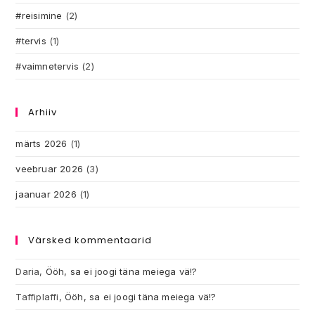
#reisimine
(2)
#tervis
(1)
#vaimnetervis
(2)
Arhiiv
märts 2026
(1)
veebruar 2026
(3)
jaanuar 2026
(1)
Värsked kommentaarid
Daria
,
Ööh, sa ei joogi täna meiega vä!?
Taffiplaffi
,
Ööh, sa ei joogi täna meiega vä!?