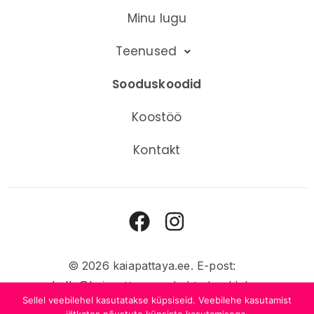
Minu lugu
Teenused
Sooduskoodid
Koostöö
Kontakt
© 2026 kaiapattaya.ee. E-post:
hello@kaiapattaya.ee
. Lehte hooldab
Sellel veebilehel kasutatakse küpsiseid. Veebilehe kasutamist
GW
.
Privaatsustingimused
.
Haldur »