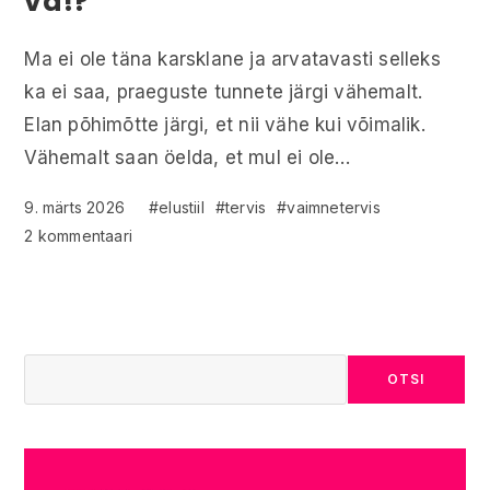
vä!?
Ma ei ole täna karsklane ja arvatavasti selleks
ka ei saa, praeguste tunnete järgi vähemalt.
Elan põhimõtte järgi, et nii vähe kui võimalik.
Vähemalt saan öelda, et mul ei ole…
9. märts 2026
#elustiil
#tervis
#vaimnetervis
2 kommentaari
OTSI