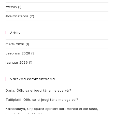
#tervis
(1)
#vaimnetervis
(2)
Arhiiv
märts 2026
(1)
veebruar 2026
(3)
jaanuar 2026
(1)
Värsked kommentaarid
Daria
,
Ööh, sa ei joogi täna meiega vä!?
Taffiplaffi
,
Ööh, sa ei joogi täna meiega vä!?
Kaiapattaya
,
Unpopular opinion: kõik mehed ei ole sead,