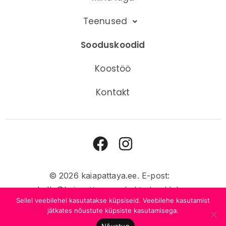
Teenused
Sooduskoodid
Koostöö
Kontakt
© 2026 kaiapattaya.ee. E-post:
hello@kaiapattaya.ee
. Lehte hooldab
Sellel veebilehel kasutatakse küpsiseid. Veebilehe kasutamist
GW
.
Privaatsustingimused
.
Haldur »
jätkates nõustute küpsiste kasutamisega.
This site is protected by reCAPTCHA and the Google
Privacy Policy
Nõustun