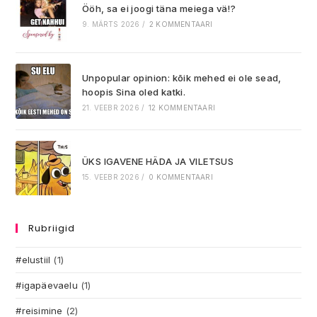
Ööh, sa ei joogi täna meiega vä!?
9. MÄRTS 2026
/
2 KOMMENTAARI
Unpopular opinion: kõik mehed ei ole sead,
hoopis Sina oled katki.
21. VEEBR 2026
/
12 KOMMENTAARI
ÜKS IGAVENE HÄDA JA VILETSUS
15. VEEBR 2026
/
0 KOMMENTAARI
Rubriigid
#elustiil
(1)
#igapäevaelu
(1)
#reisimine
(2)